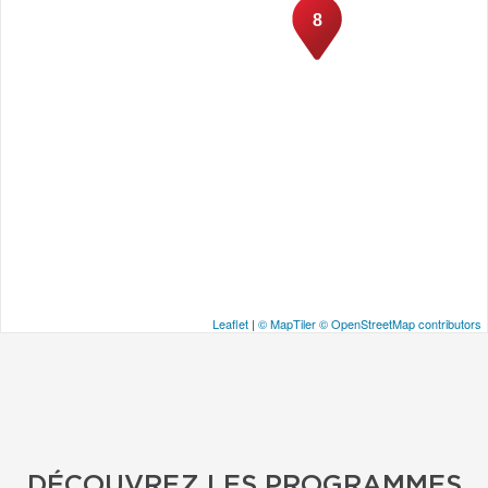
8
Leaflet
|
© MapTiler
© OpenStreetMap contributors
DÉCOUVREZ LES PROGRAMMES