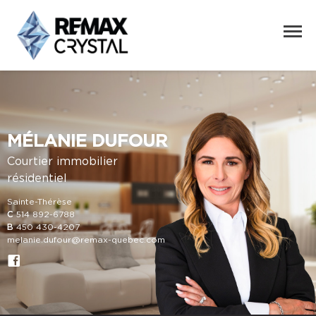
MÉLANIE DUFOUR
Courtier immobilier
résidentiel
Sainte-Thérèse
C
514 892-6788
B
450 430-4207
melanie.dufour@remax-quebec.com